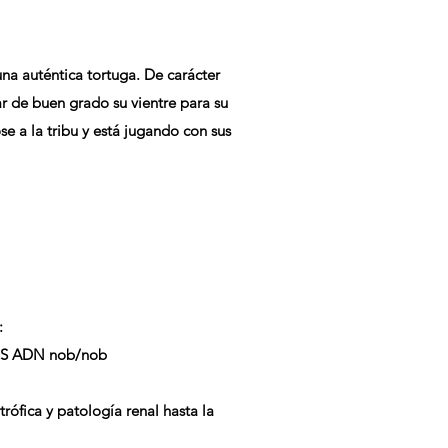
una auténtica tortuga. De carácter
ar de buen grado su vientre para su
e a la tribu y está jugando con sus
:
 ADN nob/nob
rófica y patología renal hasta la