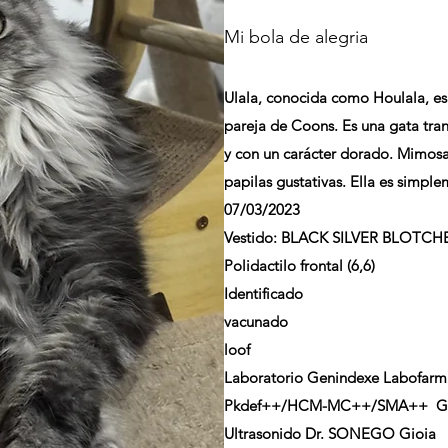
Mi bola de alegria
Ulala, conocida como Houlala, es
pareja de Coons. Es una gata tran
y con un carácter dorado. Mimosa
papilas gustativas. Ella es simpl
07/03/2023
Vestido:
BLACK SILVER BLOTCH
Polidactilo frontal (6,6)
Identificado
vacunado
loof
Laboratorio Genindexe Labofarm
Pkdef++/HCM-MC++/SMA++ GS
Ultrasonido Dr. SONEGO Gioia