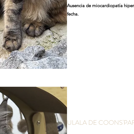
Ausencia de miocardiopatía hipert
fecha.
ULALA DE COONS'PA