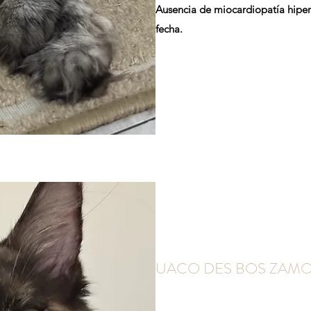
Ausencia de miocardiopatía hipert
fecha.
UACO DES BOS ZAM