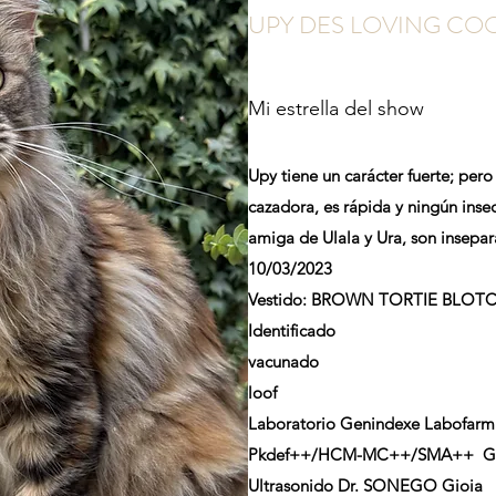
UPY DES LOVING CO
Mi estrella del show
Upy tiene un carácter fuerte; per
cazadora, es rápida y ningún insec
amiga de Ulala y Ura, son insepa
10/03/2023
Vestido:
BROWN TORTIE BLOTC
Identificado
vacunado
loof
Laboratorio Genindexe Labofarm
Pkdef++/HCM-MC++/SMA++ G
Ultrasonido Dr. SONEGO Gioia