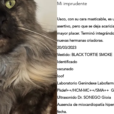
Mi imprudente
Uaco, con su cara masticable, es 
asertivo, pero que se deja acarici
mayor placer. Terminó integrándos
nuevas hermanas criadoras.
20/03/2023
Vestido:
BLACK TORTIE SMOKE
Identificado
vacunado
loof
Laboratorio Genindexe Labofarm
Pkdef++/HCM-MC++/SMA++ GS
Ultrasonido Dr. SONEGO Gioia
Ausencia de miocardiopatía hipert
fecha.